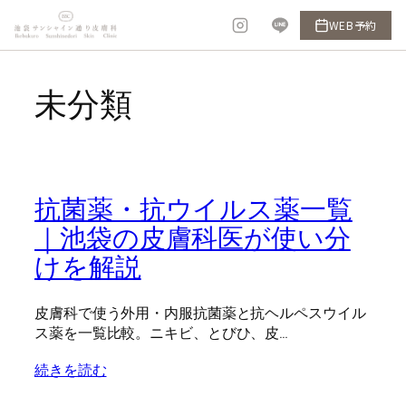
内
WEB予約
容
を
ス
未分類
キ
ッ
プ
抗菌薬・抗ウイルス薬一覧
｜池袋の皮膚科医が使い分
けを解説
皮膚科で使う外用・内服抗菌薬と抗ヘルペスウイル
ス薬を一覧比較。ニキビ、とびひ、皮…
続きを読む