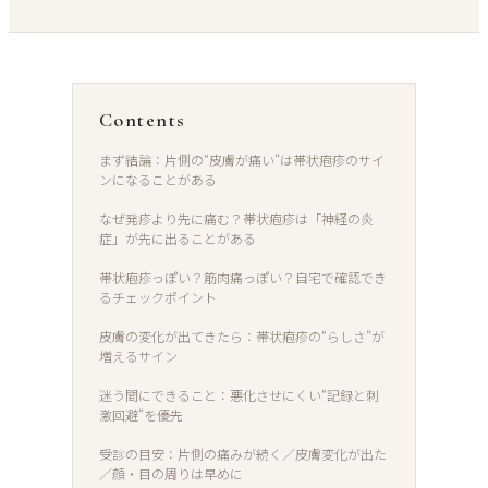
Contents
まず結論：片側の“皮膚が痛い”は帯状疱疹のサイ
ンになることがある
なぜ発疹より先に痛む？帯状疱疹は「神経の炎
症」が先に出ることがある
帯状疱疹っぽい？筋肉痛っぽい？自宅で確認でき
るチェックポイント
皮膚の変化が出てきたら：帯状疱疹の“らしさ”が
増えるサイン
迷う間にできること：悪化させにくい“記録と刺
激回避”を優先
受診の目安：片側の痛みが続く／皮膚変化が出た
／顔・目の周りは早めに