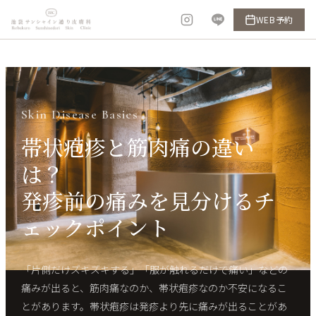
内
WEB予約
容
を
ス
キ
ッ
Skin Disease Basics
プ
帯状疱疹と筋肉痛の違い
は？
発疹前の痛みを見分けるチ
ェックポイント
「片側だけズキズキする」「服が触れるだけで痛い」などの
痛みが出ると、筋肉痛なのか、帯状疱疹なのか不安になるこ
とがあります。帯状疱疹は発疹より先に痛みが出ることがあ