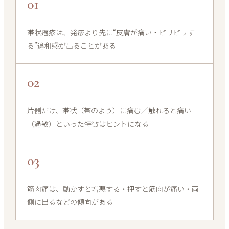
01
帯状疱疹は、発疹より先に“皮膚が痛い・ピリピリす
る”違和感が出ることがある
02
片側だけ、帯状（帯のよう）に痛む／触れると痛い
（過敏）といった特徴はヒントになる
03
筋肉痛は、動かすと増悪する・押すと筋肉が痛い・両
側に出るなどの傾向がある