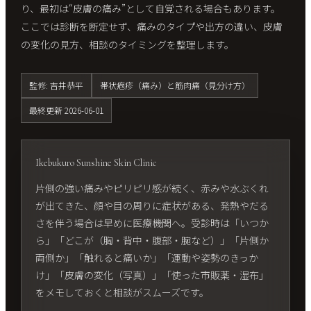
り、最初は“皮膚の痛み”として自覚される場合もあります。
ここでは診断を断定せず、痛みのタイプや出方の違い、皮膚
の変化の見方、相談のタイミングを整理します。
監修: 吉井恭平
帯状疱疹（痛み）と筋肉痛（見分け方）
最終更新 2026-06-01
Ikebukuro Sunshine Skin Clinic
片側の強い痛みやピリピリ感が続く、赤みや水ぶくれ
が出てきた、顔や目の周りに症状がある、発熱やだる
さを伴う場合は早めに医療機関へ。受診時は「いつか
ら」「どこが（胸・背中・腹部・腕など）」「片側か
両側か」「触れると痛いか」「運動や姿勢のきっか
け」「皮膚の変化（写真）」「使った市販薬・湿布」
をメモしておくと相談がスムーズです。