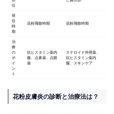
位
発
症
花粉飛散時期
花粉飛散時期
時
期
治
療
の
抗ヒスタミン薬内
ステロイド外用薬、
ポ
服、点鼻薬、点眼
抗ヒスタミン薬内
イ
薬
服、スキンケア
ン
ト
花粉皮膚炎の診断と治療法は？