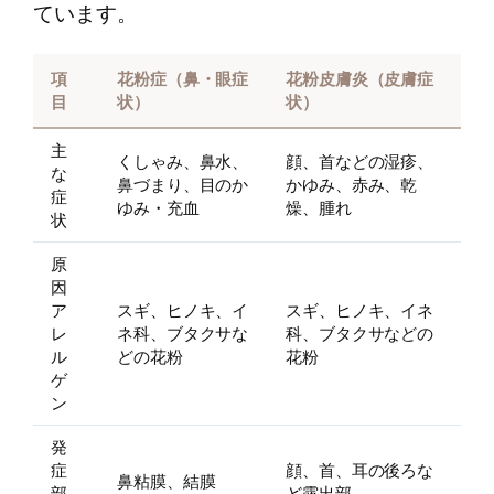
ています。
項
花粉症（鼻・眼症
花粉皮膚炎（皮膚症
目
状）
状）
主
くしゃみ、鼻水、
顔、首などの湿疹、
な
鼻づまり、目のか
かゆみ、赤み、乾
症
ゆみ・充血
燥、腫れ
状
原
因
ア
スギ、ヒノキ、イ
スギ、ヒノキ、イネ
レ
ネ科、ブタクサな
科、ブタクサなどの
ル
どの花粉
花粉
ゲ
ン
発
症
顔、首、耳の後ろな
鼻粘膜、結膜
部
ど露出部