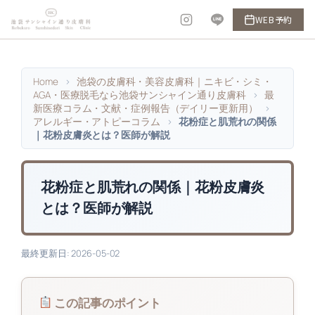
内
WEB予約
容
を
ス
Home
>
池袋の皮膚科・美容皮膚科｜ニキビ・シミ・
キ
AGA・医療脱毛なら池袋サンシャイン通り皮膚科
>
最
ッ
新医療コラム・文献・症例報告（デイリー更新用）
>
アレルギー・アトピーコラム
>
花粉症と肌荒れの関係
プ
｜花粉皮膚炎とは？医師が解説
花粉症と肌荒れの関係｜花粉皮膚炎
とは？医師が解説
最終更新日: 2026-05-02
この記事のポイント