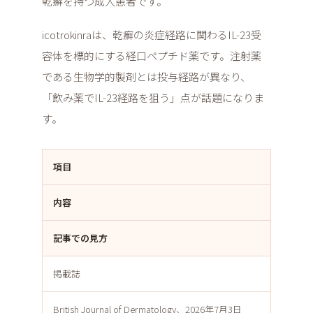
乾癬を持つ成人患者です。
icotrokinraは、乾癬の炎症経路に関わるIL-23受
容体を標的にする経口ペプチド薬です。注射薬
である生物学的製剤とは投与経路が異なり、
「飲み薬でIL-23経路を狙う」点が話題になりま
す。
項目
内容
記事での見方
掲載誌
British Journal of Dermatology、2026年7月3日