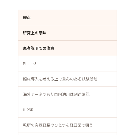
観点
研究上の意味
患者説明での注意
Phase 3
臨床導入を考える上で重みのある試験段階
海外データであり国内適用は別途確認
IL-23R
乾癬の炎症経路のひとつを経口薬で狙う