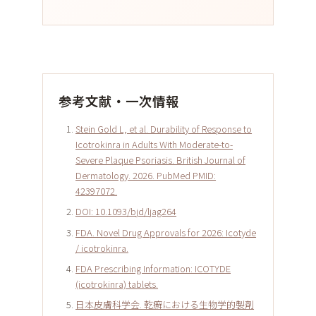
参考文献・一次情報
Stein Gold L, et al. Durability of Response to
Icotrokinra in Adults With Moderate-to-
Severe Plaque Psoriasis. British Journal of
Dermatology. 2026. PubMed PMID:
42397072.
DOI: 10.1093/bjd/ljag264
FDA. Novel Drug Approvals for 2026: Icotyde
/ icotrokinra.
FDA Prescribing Information: ICOTYDE
(icotrokinra) tablets.
日本皮膚科学会. 乾癬における生物学的製剤