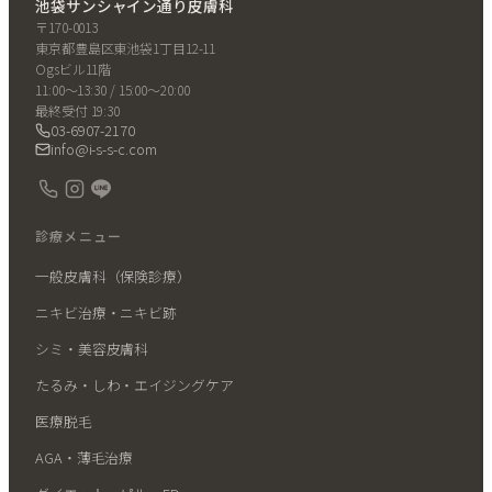
池袋サンシャイン通り皮膚科
〒170-0013
東京都豊島区東池袋1丁目12-11
Ogsビル11階
11:00〜13:30 / 15:00〜20:00
最終受付 19:30
03-6907-2170
info@i-s-s-c.com
診療メニュー
一般皮膚科（保険診療）
ニキビ治療・ニキビ跡
シミ・美容皮膚科
たるみ・しわ・エイジングケア
医療脱毛
AGA・薄毛治療