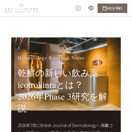
内
WEB予約
容
を
ス
キ
ッ
プ
Dermatology Research Notes
乾癬の新しい飲み薬
icotrokinraとは？
2026年Phase 3研究を解
説
2026年7月にBritish Journal of Dermatologyへ掲載さ