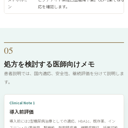
ン
応を確認します。
05
処方を検討する医師向けメモ
患者説明では、国内適応、安全性、継続評価を分けて説明しま
す。
Clinical Note 1
導入前評価
導入前には2型糖尿病治療としての適応、HbA1c、既存薬、イン
スリン・SU薬併用、腎機能、肝胆膵疾患、網膜症既往、妊娠可能