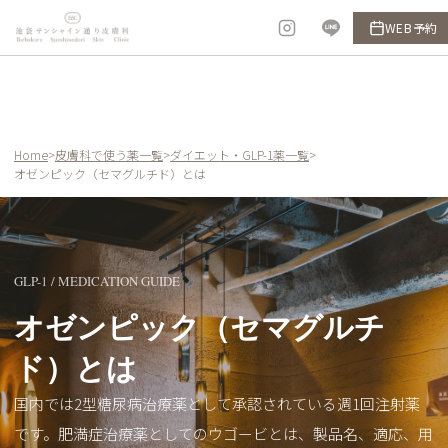
内
WEB予約
容
を
ス
キ
ッ
Home
>
皮膚科で使う薬一覧
>
ダイエット・GLP-1薬一覧
>
プ
オゼンピック（セマグルチド）とは
GLP-1 / MEDICATION GUIDE
オゼンピック（セマグルチ
ド）とは
国内では2型糖尿病治療薬として承認されている週1回注射薬
です。肥満症治療薬としてのウゴービとは、製品名、適応、用