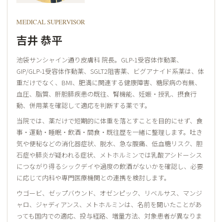
MEDICAL SUPERVISOR
吉井 恭平
池袋サンシャイン通り皮膚科 院長。GLP-1受容体作動薬、
GIP/GLP-1受容体作動薬、SGLT2阻害薬、ビグアナイド系薬は、体
重だけでなく、BMI、肥満に関連する健康障害、糖尿病の有無、
血圧、脂質、肝胆膵疾患の既往、腎機能、妊娠・授乳、摂食行
動、併用薬を確認して適応を判断する薬です。
当院では、薬だけで短期的に体重を落とすことを目的にせず、食
事・運動・睡眠・飲酒・間食・既往歴を一緒に整理します。吐き
気や便秘などの消化器症状、脱水、急な腹痛、低血糖リスク、胆
石症や膵炎が疑われる症状、メトホルミンでは乳酸アシドーシス
につながり得るシックデイや過度の飲酒がないかを確認し、必要
に応じて内科や専門医療機関との連携を検討します。
ウゴービ、ゼップバウンド、オゼンピック、リベルサス、マンジ
ャロ、ジャディアンス、メトホルミンは、名前を聞いたことがあ
っても国内での適応、投与経路、増量方法、対象患者が異なりま