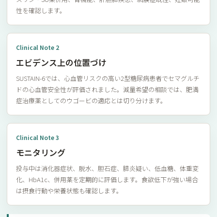
性を確認します。
Clinical Note 2
エビデンス上の位置づけ
SUSTAIN-6では、心血管リスクの高い2型糖尿病患者でセマグルチ
ドの心血管安全性が評価されました。減量希望の相談では、肥満
症治療薬としてのウゴービの適応とは切り分けます。
Clinical Note 3
モニタリング
投与中は消化器症状、脱水、胆石症、膵炎疑い、低血糖、体重変
化、HbA1c、併用薬を定期的に評価します。食欲低下が強い場合
は摂食行動や栄養状態も確認します。