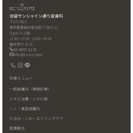
池袋サンシャイン通り皮膚科
〒170-0013
東京都豊島区東池袋1丁目12-11
Ogsビル11階
11:00〜13:30 / 15:00〜20:00
最終受付 19:30
03-6907-2170
info@i-s-s-c.com
診療メニュー
一般皮膚科（保険診療）
ニキビ治療・ニキビ跡
シミ・美容皮膚科
たるみ・しわ・エイジングケア
医療脱毛