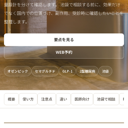
量設計を分けて確認します。 池袋で相談する前に、効果だけ
でなく国内での位置づけ、副作用、受診時に確認したいことを
整理します。
要点を見る
WEB予約
オゼンピック
セマグルチド
GLP-1
2型糖尿病
池袋
概要
使い方
注意点
違い
医師向け
池袋で相談
FA