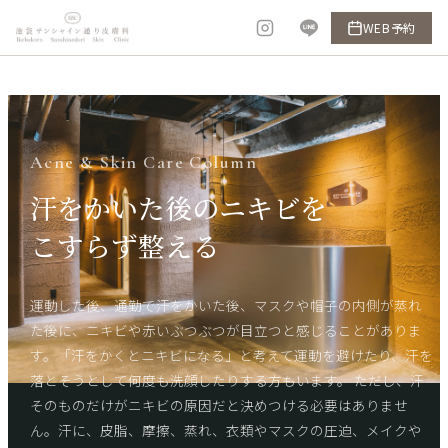
内
WEB予約
容
を
ス
キ
ッ
Acne & Skin Care Column
プ
汗をかいた後のニキビを
こすらず整える
運動した後、通勤で汗をかいた後、マスクや帽子の内側が蒸れ
た後に、ニキビや赤いぶつぶつが目立つと感じることがありま
す。「汗をかくとニキビになる」と考えて運動を避けたり、汗を
落とそうとして何度も洗顔したりする方もいます。 ただし、汗
そのものだけがニキビの原因だと決めつける必要はありませ
ん。汗に、皮脂、摩擦、蒸れ、衣類やマスクの圧迫、メイクや