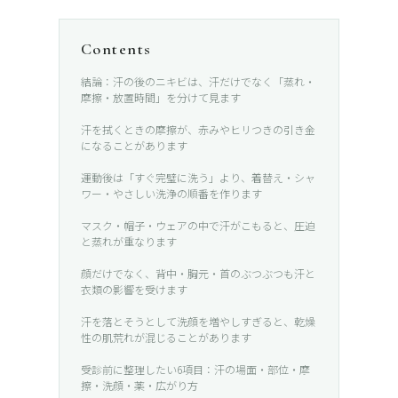
Contents
結論：汗の後のニキビは、汗だけでなく「蒸れ・
摩擦・放置時間」を分けて見ます
汗を拭くときの摩擦が、赤みやヒリつきの引き金
になることがあります
運動後は「すぐ完璧に洗う」より、着替え・シャ
ワー・やさしい洗浄の順番を作ります
マスク・帽子・ウェアの中で汗がこもると、圧迫
と蒸れが重なります
顔だけでなく、背中・胸元・首のぶつぶつも汗と
衣類の影響を受けます
汗を落とそうとして洗顔を増やしすぎると、乾燥
性の肌荒れが混じることがあります
受診前に整理したい6項目：汗の場面・部位・摩
擦・洗顔・薬・広がり方