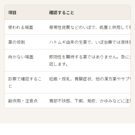
項目
確認すること
使われる場面
尋常性疣贅などのいぼで、処置と併用して検
薬の役割
ハトムギ由来の生薬で、いぼ治療では液体窒
向かない場面
即効性を期待する薬ではありません。急に大
認します。
診察で確認するこ
妊娠・授乳、胃腸症状、他の漢方薬やサプリ
と
副作用・注意点
胃部不快感、下痢、発疹、かゆみなどに注意