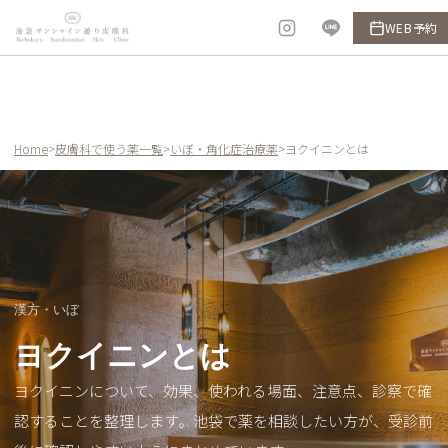
内
WEB予約
容
を
ス
キ
ッ
Home
>
皮膚科で使う薬一覧
>
いぼ・角化症治療薬
>
ヨクイニンとは
プ
漢方・いぼ
ヨクイニンとは
ヨクイニンについて、効果、使われる場面、注意点、診察で確
認することを整理します。池袋で薬を相談したい方が、受診前