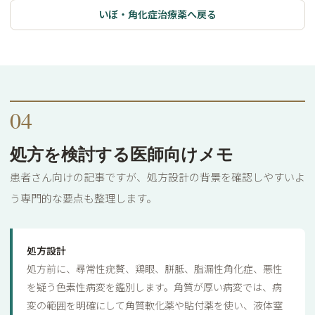
いぼ・角化症治療薬へ戻る
04
処方を検討する医師向けメモ
患者さん向けの記事ですが、処方設計の背景を確認しやすいよ
う専門的な要点も整理します。
処方設計
処方前に、尋常性疣贅、鶏眼、胼胝、脂漏性角化症、悪性
を疑う色素性病変を鑑別します。角質が厚い病変では、病
変の範囲を明確にして角質軟化薬や貼付薬を使い、液体窒