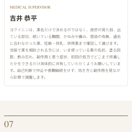
MEDICAL SUPERVISOR
吉井 恭平
ヨクイニンは、薬名だけで決めるのではなく、皮疹の見た目、出
ている部位、続いている期間、かゆみや痛み、感染の有無、過去
に合わなかった薬、妊娠・授乳、併用薬まで確認して選びます。
池袋で薬を相談される方には、いま使っている薬の名前、塗る回
数、飲み忘れ、副作用と思う症状、前回の処方でどこまで改善し
たかをできるだけ具体的に共有していただくようお願いしていま
す。自己判断で中止や長期継続をせず、効き方と副作用を見なが
ら診察で調整します。
07