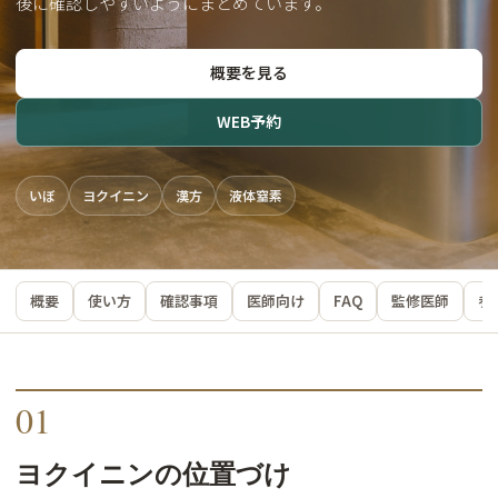
後に確認しやすいようにまとめています。
概要を見る
WEB予約
いぼ
ヨクイニン
漢方
液体窒素
概要
使い方
確認事項
医師向け
FAQ
監修医師
参
01
ヨクイニンの位置づけ