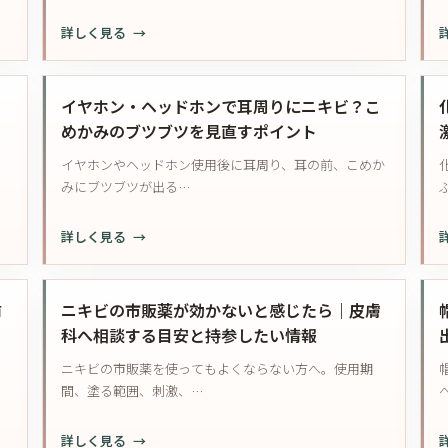
ニ
由
す
間
:
:
詳しく見る
キ
｜
工
ニ
ビ
暖
夫
キ
肌
房・
ビ
こ
が
イヤホン・ヘッドホンで耳周りにニキビ？こ
洗
薬
荒
めかみのブツブツを見直すポイント
い
で
れ
す
、
イヤホンやヘッドホン使用後に耳周り、耳の前、こめか
皮
る
ぎ・
みにブツブツが出る…
む
と
保
け
き
湿
:
:
詳しく見る
す
｜
の
イ
る
落
見
ヤ
と
と
直
ホ
前
き
ニキビの市販薬が効かないと感じたら｜皮膚
し
し
ン・
の
科へ相談する目安と持参したい情報
残
ヘ
メ
し・
、
ニキビの市販薬を使ってもよくならない方へ。使用期
ッ
イ
落
間、塗る範囲、刺激、…
ド
ク
と
ホ
と
し
:
:
詳しく見る
ン
保