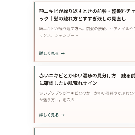
前
認
キ
で
に
ポ
ビ
ニ
額ニキビが繰り返すときの前髪・整髪料チ
確
イ
が
キ
ック｜髪の触れ方とすすぎ残しの見直し
認
ン
痛
ビ
額ニキビが繰り返す方へ。前髪の接触、ヘアオイルや
し
ト
い・
が
ックス、シャンプー…
た
し
悪
い
こ
化
ポ
り
す
:
詳しく見る
イ
に
る？
額
ン
な
｜
ニ
ト
る
道
キ
赤いニキビとかゆい湿疹の見分け方｜触る
と
具
ビ
に確認したい肌荒れサイン
き
の
が
の
赤いブツブツがニキビなのか、かゆい湿疹やかぶれな
清
繰
受
か迷う方へ。毛穴の…
潔
り
診
さ
返
目
と
:
詳しく見る
す
安
摩
赤
と
｜
擦
い
き
潰
の