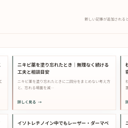
新しい記事が追加される
工
ニキビ薬を塗り忘れたとき｜無理なく続ける
工夫と相談目安
工
ニキビ薬を塗り忘れたときに二回分をまとめない考え方
と、忘れる場面を減…
:
:
詳しく見る
ニ
キ
ビ
ア
イソトレチノイン中でもレーザー・ダーマペ
薬