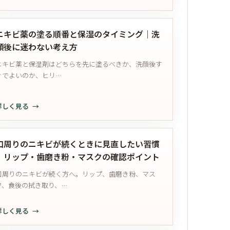
ツ
帽
ブ
｜
の
子・
ツ
色
見
ヘ
ブ
ニキビ薬の塗る順番と保湿のタイミング｜洗
の
直
ル
ツ
顔後に迷わない考え方
跡
し
メ
は
と
方
ニキビ薬と保湿剤はどちらを先に塗るべきか、洗顔後す
ッ
ニ
凹
ぐでよいのか、ヒリ…
ト
キ
み
で
ビ？
を
額
刺
分
詳しく見る
や
激？
け
ニ
こ
見
る
キ
め
分
確
ビ
口周りのニキビが続くときに見直したい習慣
か
け
認
薬
｜リップ・歯磨き粉・マスクの確認ポイント
み
る
ポ
の
に
口周りのニキビが続く方へ。リップ、歯磨き粉、マス
た
イ
塗
ニ
ク、食後の拭き取り、…
め
ン
る
キ
の
ト
順
ビ
確
詳しく見る
番
が
認
口
と