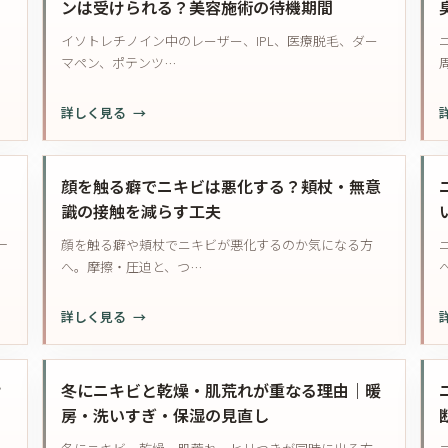
ンは受けられる？美容施術の待機期間
を
、
イソトレチノイン中のレーザー、IPL、医療脱毛、ダー
塗
マペン、ポテンツ…
り
忘
:
:
詳しく見る
れ
イ
た
ソ
と
ト
っ
き
顔を触る癖でニキビは悪化する？頬杖・無意
レ
｜
識の接触を減らす工夫
チ
無
一
顔を触る癖や頬杖でニキビが悪化するのか気になる方
ノ
理
へ。摩擦・圧迫と、つ…
イ
な
ン
く
:
:
詳しく見る
中
続
顔
で
け
を
も
る
触
け
レ
冬にニキビと乾燥・肌荒れが重なる理由｜暖
工
る
ー
房・洗いすぎ・保湿の見直し
夫
癖
ザ
と