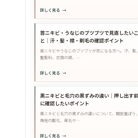
ン
日
症
:
詳しく見る
で
焼
と
旅
ニ
け
別
行
キ
止
の
中
ビ
首ニキビ・うなじのブツブツで見直したい
め・
で
に
が
と｜汗・髪・襟・剃毛の確認ポイント
皮
き
ニ
気
脂
も
首ニキビやうなじのブツブツが気になる方へ。汗、髪
キ
に
を
の
整髪料、衣類の襟、…
ビ
な
分
の
が
る
け
確
:
詳しく見る
増
と
て
認
首
え
き
見
ニ
る
｜
直
キ
と
黒ニキビと毛穴の黒ずみの違い｜押し出す
汗・
す
ビ・
き
に確認したいポイント
摩
う
の
擦・
黒ニキビと毛穴の黒ずみの違いについて、開放面ぽう
な
ス
食
角栓の酸化、産毛や…
じ
キ
事
の
ン
記
:
詳しく見る
ブ
ケ