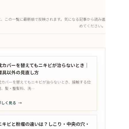
と、この一覧に最新順で反映されます。気になる記事から読み進
めてください。
枕カバーを替えてもニキビが治らないとき｜
寝具以外の見直し方
枕カバーを替えてもニキビが治らないとき、接触する位
置、髪・整髪料、洗…
詳しく見る
枕
カ
バ
ニキビと粉瘤の違いは？しこり・中央の穴・
ー