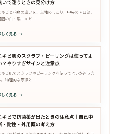
臭いで迷うときの見分け方
を
ニキビと粉瘤の違いを、単独のしこり、中央の開口部、
替
周囲の白・黒ニキビ…
え
て
詳しく見る
も
ニ
ニ
キ
キ
ビ
ビ
ニキビ肌のスクラブ・ピーリングは使ってよ
と
が
い？やりすぎサインと注意点
粉
治
ニキビ肌でスクラブやピーリングを使ってよいか迷う方
瘤
ら
へ。物理的な摩擦と…
の
な
違
い
詳しく見る
い
と
ニ
は？
き
キ
し
｜
ビ
こ
ニキビで抗菌薬が出たときの注意点｜自己中
寝
肌
り・
断・耐性・外用薬の考え方
具
の
中
以