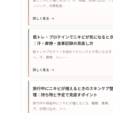
夏にニキビが増える方へ。汗、皮脂、日焼け止め、ク
じ
ィ
膚
ンジング、冷房乾燥…
場
ケ
科
所
ア
へ
:
詳しく見る
に
を
の
夏
繰
見
相
に
り
直
談
ニ
返
筋トレ・プロテインでニキビが気になると
す
目
キ
す
｜汗・摩擦・食事記録の見直し方
順
安
ビ
と
番
筋トレやプロテインを始めてからニキビが気になる方
が
き
へ。汗、摩擦、トレー…
増
｜
え
治
:
詳しく見る
る
り
筋
と
き
ト
き
っ
レ・
の
旅行中にニキビが増えるときのスキンケア
て
プ
対
理｜持ち物と予定で見直すポイント
い
ロ
策
な
旅行中や帰省中にニキビが増えるとき、睡眠、食事、
テ
｜
い
汗、日焼け止め、メイ…
イ
汗・
炎