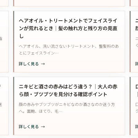
す
ニ
で
湿
ぎ
キ
耳
｜
の
ビ
周
ヘアオイル・トリートメントでフェイスライ
無
見
の
り
ンが荒れるとき｜髪の触れ方と残り方の見直
理
直
市
に
に
し
し
脂
販
ニ
隠
方
ヘアオイル、洗い流さないトリートメント、整髪料のあ
薬
キ
す
とにフェイスライン…
が
ビ？
前
効
こ
に
:
:
詳しく見る
か
め
見
ヘ
な
か
直
ア
い
み
す
オ
安
ニキビと酒さの赤みはどう違う？｜大人の赤
と
の
ポ
イ
ら顔・ブツブツを見分ける確認ポイント
感
ブ
イ
ル・
じ
迷
顔の赤みやブツブツがニキビなのか酒さなのか迷う方
ツ
ン
ト
た
へ。面皰、ほてり、毛…
ブ
ト
リ
ら
ツ
ー
｜
を
:
:
詳しく見る
ト
皮
見
ニ
メ