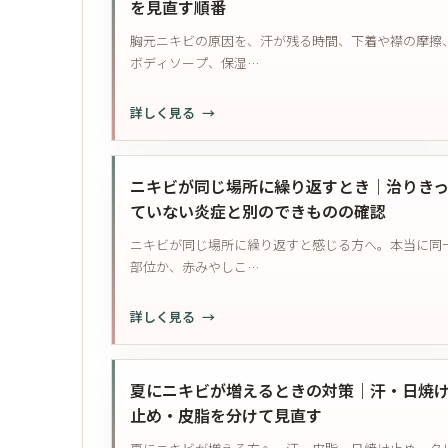
を見直す順番
ヒ
胸元ニキビの原因を、汗が残る時間、下着や襟の摩擦
リ
ボディソープ、保湿…
す
る
:
詳しく見る
日
胸
の
元
ニ
ニ
キ
ニキビが同じ場所に繰り返すとき｜治りき
キ
ビ
ていない炎症と別のできものの確認
ビ
ケ
ニキビが同じ場所に繰り返すと感じる方へ。本当に同
の
ア
部位か、赤みやしこ…
原
｜
因
減
:
詳しく見る
は？
ら
ニ
汗・
す
キ
衣
工
ビ
類・
夏にニキビが増えるときの対策｜汗・日焼
程
が
ボ
止め・皮脂を分けて見直す
と
同
デ
皮