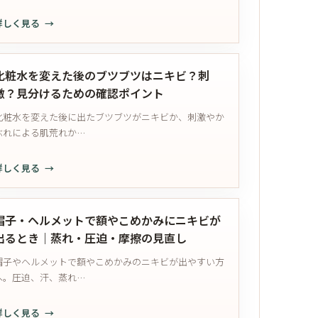
キ
｜
イ
詳しく見る
ビ
自
ン
ニ
と
己
と
キ
肌
中
注
ビ
荒
化粧水を変えた後のブツブツはニキビ？刺
断・
意
跡
れ
激？見分けるための確認ポイント
耐
点
の
が
性・
化粧水を変えた後に出たブツブツがニキビか、刺激やか
赤
混
外
ぶれによる肌荒れか…
み・
じ
用
色
る
薬
詳しく見る
素
と
の
化
沈
き
考
粧
着
｜
え
水
は
帽子・ヘルメットで額やこめかみにニキビが
か
方
を
い
出るとき｜蒸れ・圧迫・摩擦の見直し
ゆ
変
つ
み・
帽子やヘルメットで額やこめかみのニキビが出やすい方
え
相
ブ
へ。圧迫、汗、蒸れ…
た
談
ツ
後
す
ブ
詳しく見る
の
る？