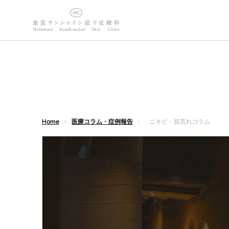
内
容
を
ス
キ
ッ
プ
Home
>
医療コラム・症例報告
>
ニキビ・肌荒れコラム