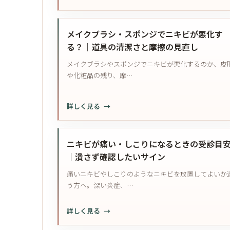
録
黒
ツ
ア
の
ニ
ブ
整
見
キ
ツ
メイクブラシ・スポンジでニキビが悪化す
理
直
ビ
で
る？｜道具の清潔さと摩擦の見直し
｜
し
と
見
持
方
メイクブラシやスポンジでニキビが悪化するのか、皮
毛
直
ち
や化粧品の残り、摩…
穴
し
物
の
た
と
黒
い
予
:
詳しく見る
ず
こ
定
メ
み
と
で
イ
の
｜
見
ク
ニキビが痛い・しこりになるときの受診目
違
汗・
直
ブ
｜潰さず確認したいサイン
い
髪・
す
ラ
｜
痛いニキビやしこりのようなニキビを放置してよいか
襟・
ポ
シ・
押
う方へ。深い炎症、…
剃
イ
ス
し
毛
ン
ポ
出
の
:
詳しく見る
ト
ン
す
確
ニ
ジ