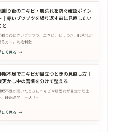
出
ポ
周
保
る
イ
り
湿
髭剃り後のニキビ・肌荒れを防ぐ確認ポイン
と
ン
の
の
ト｜赤いブツブツを繰り返す前に見直したい
き
ト
ニ
タ
こと
｜
キ
イ
蒸
髭剃り後に赤いブツブツ、ニキビ、ヒリつき、肌荒れが
ビ
ミ
れ・
出る方へ。剃毛刺激…
が
ン
圧
続
グ
詳しく見る
迫・
く
｜
髭
摩
と
洗
剃
擦
き
顔
り
睡眠不足でニキビが目立つときの見直し方｜
の
に
後
後
夜更かし中の習慣を分けて整える
見
見
に
の
直
直
睡眠不足が続いたときにニキビや肌荒れが目立つ理由
迷
ニ
し
し
を、睡眠時間、生活リ…
わ
キ
た
な
ビ・
い
い
詳しく見る
肌
習
考
睡
荒
慣
え
眠
れ
｜
方