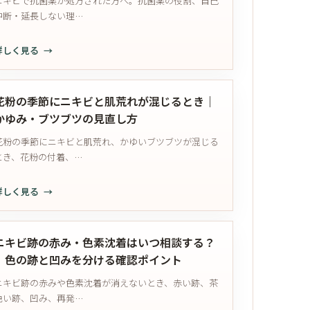
ニキビで抗菌薬が処方された方へ。抗菌薬の役割、自己
ス
央
外
中断・延長しない理…
ク
の
の
ラ
穴・
見
詳しく見る
ブ・
臭
直
ニ
ピ
い
し
キ
ー
で
方
ビ
リ
花粉の季節にニキビと肌荒れが混じるとき｜
迷
で
ン
かゆみ・ブツブツの見直し方
う
抗
グ
と
花粉の季節にニキビと肌荒れ、かゆいブツブツが混じる
菌
は
き
とき、花粉の付着、…
薬
使
の
が
っ
見
詳しく見る
出
て
分
花
た
よ
け
粉
と
い？
方
の
き
ニキビ跡の赤み・色素沈着はいつ相談する？
や
季
の
｜色の跡と凹みを分ける確認ポイント
り
節
注
す
ニキビ跡の赤みや色素沈着が消えないとき、赤い跡、茶
に
意
ぎ
色い跡、凹み、再発…
ニ
点
サ