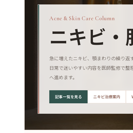
Acne & Skin Care Column
ニキビ・
急に増えたニキビ、顎まわりの繰り返
日常で迷いやすい内容を医師監修で整
へ進めます。
記事一覧を見る
ニキビ治療案内