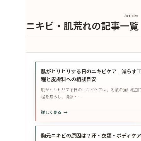
Articles
ニキビ・肌荒れの記事一覧
肌がヒリヒリする日のニキビケア｜減らす
程と皮膚科への相談目安
肌がヒリヒリする日のニキビケアは、刺激の強い追加
程を減らし、洗顔・…
:
詳しく見る
肌
が
ヒ
胸元ニキビの原因は？汗・衣類・ボディケ
リ