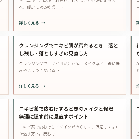
レ
冬にニキビ、乾燥、肌荒れ、ヒリつきが同時に出る方
で
ー・
相
へ。暖房による乾燥、…
ニ
ダ
談
キ
ー
目
:
:
詳しく見る
ビ
マ
安
冬
は
ペ
に
悪
ン
ニ
き
化
クレンジングでニキビ肌が荒れるとき｜落と
は
キ
す
し残し・落としすぎの見直し方
受
ビ
る？
け
クレンジングでニキビ肌が荒れる、メイク落とし後に赤
と
頬
ら
みやヒリつきが出る…
乾
杖・
れ
燥・
無
る？
:
:
詳しく見る
肌
意
美
ク
荒
識
容
レ
れ
の
施
ン
整
が
ニキビ薬で皮むけするときのメイクと保湿｜
接
術
ジ
重
無理に隠す前に見直すポイント
触
の
ン
な
を
待
ニキビ薬で皮むけしてメイクがのらない、保湿してよい
グ
る
減
機
か迷う方へ。皮むけ…
で
理
ら
期