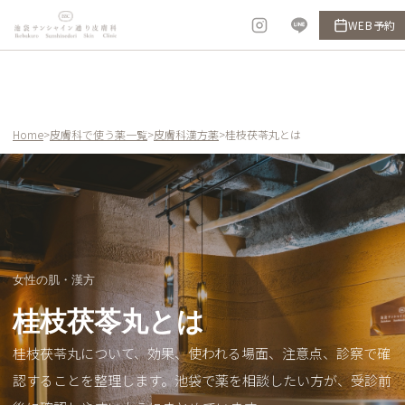
内
WEB予約
容
を
ス
キ
ッ
Home
>
皮膚科で使う薬一覧
>
皮膚科漢方薬
>
桂枝茯苓丸とは
プ
女性の肌・漢方
桂枝茯苓丸とは
桂枝茯苓丸について、効果、使われる場面、注意点、診察で確
認することを整理します。池袋で薬を相談したい方が、受診前