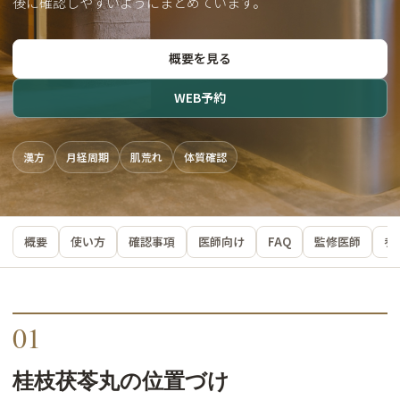
後に確認しやすいようにまとめています。
概要を見る
WEB予約
漢方
月経周期
肌荒れ
体質確認
概要
使い方
確認事項
医師向け
FAQ
監修医師
参
01
桂枝茯苓丸の位置づけ