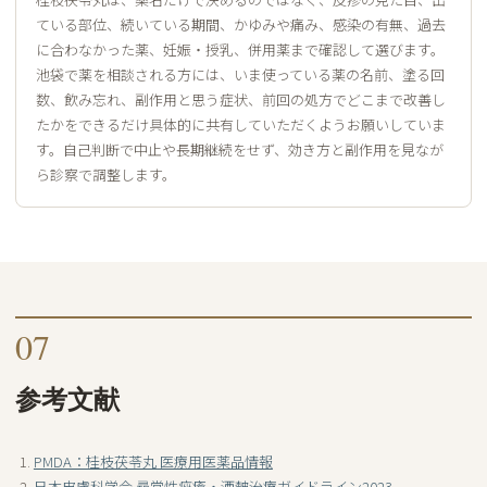
ている部位、続いている期間、かゆみや痛み、感染の有無、過去
に合わなかった薬、妊娠・授乳、併用薬まで確認して選びます。
池袋で薬を相談される方には、いま使っている薬の名前、塗る回
数、飲み忘れ、副作用と思う症状、前回の処方でどこまで改善し
たかをできるだけ具体的に共有していただくようお願いしていま
す。自己判断で中止や長期継続をせず、効き方と副作用を見なが
ら診察で調整します。
07
参考文献
PMDA：桂枝茯苓丸 医療用医薬品情報
日本皮膚科学会 尋常性痤瘡・酒皶治療ガイドライン2023