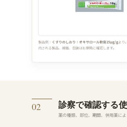
製品例：
くすりのしおり：オキサロール軟膏25μg/g
より
内される製品、規格、包装は診察時に確認します。
診察で確認する
02
薬の種類、部位、期間、併用薬によ