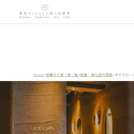
内
容
を
ス
キ
ッ
プ
Home
>
皮膚科で使う薬一覧
>
乾癬・角化症外用薬
>
オキサロー
ビタミンD3