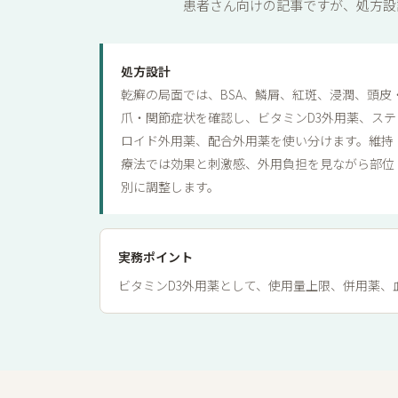
患者さん向けの記事ですが、処方設
処方設計
乾癬の局面では、BSA、鱗屑、紅斑、浸潤、頭皮
爪・関節症状を確認し、ビタミンD3外用薬、ステ
ロイド外用薬、配合外用薬を使い分けます。維持
療法では効果と刺激感、外用負担を見ながら部位
別に調整します。
実務ポイント
ビタミンD3外用薬として、使用量上限、併用薬、