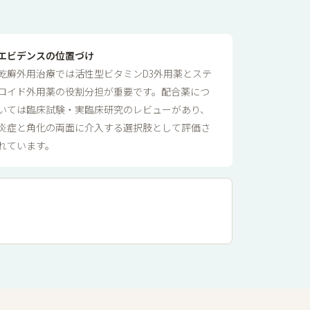
エビデンスの位置づけ
乾癬外用治療では活性型ビタミンD3外用薬とステ
ロイド外用薬の役割分担が重要です。配合薬につ
いては臨床試験・実臨床研究のレビューがあり、
炎症と角化の両面に介入する選択肢として評価さ
れています。