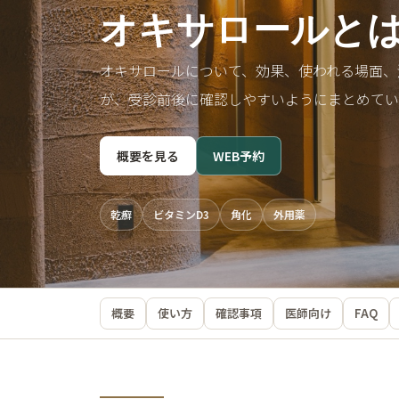
オキサロールと
オキサロールについて、効果、使われる場面、
が、受診前後に確認しやすいようにまとめてい
概要を見る
WEB予約
乾癬
ビタミンD3
角化
外用薬
概要
使い方
確認事項
医師向け
FAQ