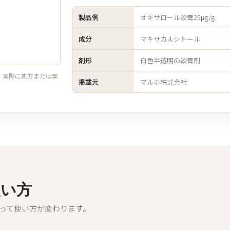
製品例
オキサロール軟膏25μg/g
成分
マキサカルシトール
剤形
白色半透明の軟膏剤
。実際に処方または案
掲載元
マルホ株式会社
使い方
って使い方が変わります。