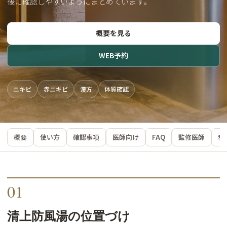
後に確認しやすいようにまとめています。
概要を見る
WEB予約
ニキビ
赤ニキビ
漢方
体質確認
概要
使い方
確認事項
医師向け
FAQ
監修医師
参
01
清上防風湯の位置づけ