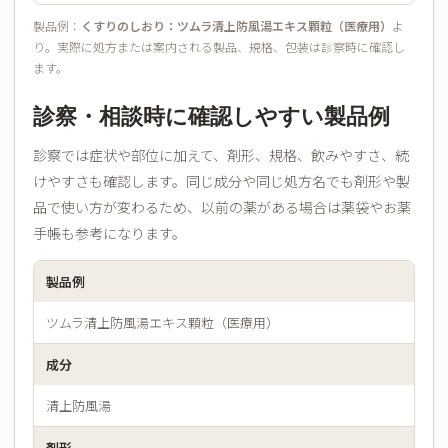
製品例：
くすりのしおり：ツムラ清上防風湯エキス顆粒（医療用）
よ
り。実際に処方または案内される製品、規格、包装は診察時に確認し
ます。
診察・相談時に確認しやすい製品例
診察では症状や部位に加えて、剤形、規格、飲みやすさ、続
けやすさも確認します。同じ成分や同じ処方名でも剤形や製
品で使い方が変わるため、以前の薬がある場合は薬袋やお薬
手帳も参考になります。
製品例
ツムラ清上防風湯エキス顆粒（医療用）
成分
清上防風湯
剤形