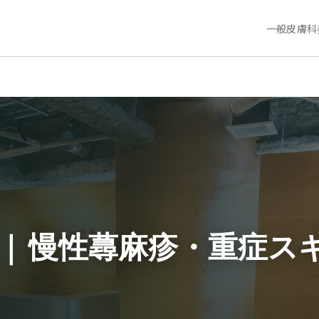
一般皮膚科
｜
慢性蕁麻疹・重症ス