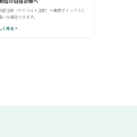
粉症の自由診療へ
粉症注射（ケナコルト注射）や鼻腔ボトックスと
違いを確認できます。
しく見る >