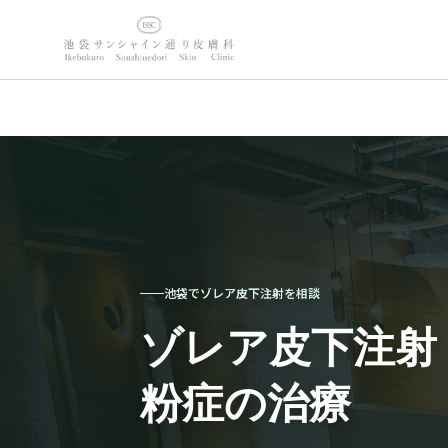
内
容
を
ス
キ
ッ
プ
池袋でゾレア皮下注射を相談
ゾレア皮下注射
粉症の治療