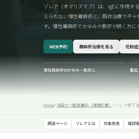
ゾレア（オマリズマブ）は、IgEに作用す
えられない慢性蕁麻疹と、既存治療で不十
す。慢性蕁麻疹でかゆみや膨疹が続く方に
WEB予約
蕁麻疹治療を見る
花粉症
慢性蕁麻疹のかゆみ・膨疹に
重症
Home
>
池袋の一般皮膚科（保険診療）
>
ゾレア皮下
関連ページ
ゾレアとは
対象疾患
確認