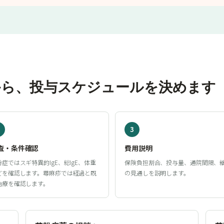
から、投与スケジュールを決めます
3
査・条件確認
費用説明
粉症ではスギ特異的IgE、総IgE、体重
保険負担割合、投与量、通院間隔、
どを確認します。蕁麻疹では経過と既
の見通しを説明します。
治療を確認します。