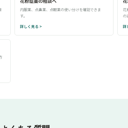
花粉症薬の相談へ
花
ま
内服薬、点鼻薬、点眼薬の使い分けを確認できま
花
す。
の
詳しく見る >
詳
方