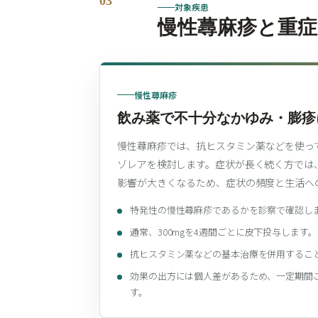
03
対象疾患
慢性蕁麻疹と重
慢性蕁麻疹
飲み薬で不十分なかゆみ・膨疹
慢性蕁麻疹では、抗ヒスタミン薬などを使っ
ゾレアを検討します。症状が長く続く方では
影響が大きくなるため、症状の頻度と生活へ
特発性の慢性蕁麻疹であるかを診察で確認し
通常、300mgを4週間ごとに皮下投与します。
抗ヒスタミン薬などの基本治療を併用するこ
効果の出方には個人差があるため、一定期間
す。