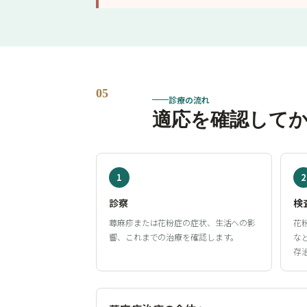
05
診療の流れ
適応を確認して
1
2
診察
検
蕁麻疹または花粉症の症状、生活への影
花
響、これまでの治療を確認します。
な
存