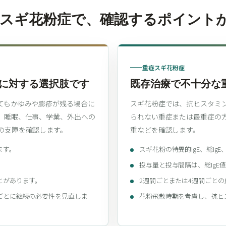
症スギ花粉症で、確認するポイント
重症スギ花粉症
に対する選択肢です
既存治療で不十分な
てもかゆみや膨疹が残る場合に
スギ花粉症では、抗ヒスタミ
、睡眠、仕事、学業、外出への
られない重症または最重症の
の支障を確認します。
重などを確認します。
ます。
スギ花粉の特異的IgE、総Ig
投与量と投与間隔は、総IgE
とがあります。
2週間ごとまたは4週間ごと
ごとに継続の必要性を見直しま
花粉飛散時期を考慮し、抗ヒ