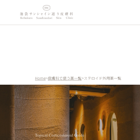
内
容
を
ス
キ
ッ
プ
Home
>
皮膚科で使う薬一覧
>
ステロイド外用薬一覧
Topical Corticosteroid Guide