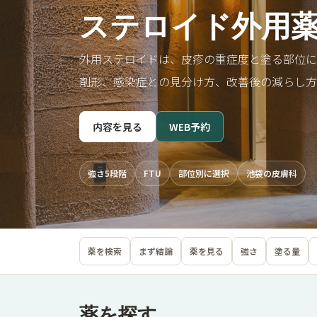
ステロイド外用
外用ステロイドは、皮疹の重症度と塗る部位に
剤形、感染症との見分け方、改善後の減らし方
内容を見る
WEB予約
強さ5段階
FTU
部位別に選択
池袋の皮膚科
薬を検索
まず結論
薬を見る
強さ
塗る量
薬を探す