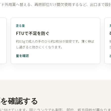
イド外用薬へ替える、再燃部位だけ間欠使用するなど、出口まで設
塗る量
FTUで不足を防ぐ
約0.5gで成人の手のひら約2枚分が目安です。薄く伸ば
し過ぎると効きにくくなります。
量を確認
薬を確認する
剤に分けています。同じランクでも剤形、部位、処方目的が異なりま