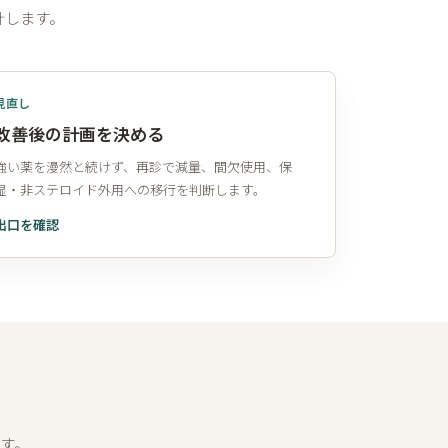
計します。
見直し
改善後の計画を決める
強い薬を漫然と続けず、再診で減量、間欠使用、保
湿・非ステロイド外用への移行を判断します。
出口を確認
す。